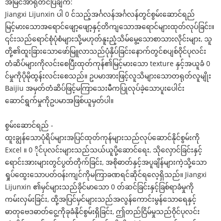
အမြင်အာရုံတင်ပြချက်:
Jiangxi Lijunxin ပါ 0 င်သည့်အင်္ဂလန်အင်္ဂလန်တွင်စွမ်းဆောင်ရည်
မြင့်မားသောအရောင်ဖျော့ဖျော့နှင့်တိကျသောအရောင်များထုတ်လုပ်ခြင်း။
၎င်းသည်ရောင်စုံပုံစံများသို့မဟုတ်နူးညံ့သိမ်မွေ့သောစာသားလိုင်းများ, သူ
တို့၏ထူးခြားသောဖော်မြူလာသည်ပုံနှိပ်ခြင်းနောက်တွင်စပျစ်ဝိုင်ပုလင်း
တံဆိပ်များကိုလင်းစေပြီးထုတ်ကုန်၏မြင့်မားသော texture နှင့်အယူခံ 0
င်မှုကိုပိုမိုထွန်းလင်းစေသည်။ ဥပမာအားဖြင့်လူသိများသောတရုတ်လူမျိုး
Baijiu အမှတ်တံဆိပ်ဖြင့်မကြာသေးမီကပြုလုပ်ခဲ့သောပူးပေါင်း
ဆောင်ရွက်မှုကိုဥပမာအဖြစ်ယူမှတ်ပါ။
စွမ်းဆောင်ရည် -
ထူးချွန်သောပုံရိပ်များအပြင်ထုတ်ကုန်များသည်လုပ်ဆောင်နိုင်စွမ်းကို
Excel ။ 0 ိုင်ပုလင်းများသည်သယ်ယူပို့ဆောင်ရေး, သိုလှောင်ခြင်းနှင့်
ရောင်းအားများတွင်ပွတ်တိုက်ခြင်း, အစိုဓာတ်နှင့်အပူချိန်များကဲ့သို့သော
ရှုပ်ထွေးသောပတ်ဝန်းကျင်ကိုမကြာခဏရင်ဆိုင်ရလေ့ရှိသည်။ Jiangxi
Lijunxin ၏မှင်များသည်ခိုင်မာသော 0 တ်ဆင်ခြင်းနှင့်ခြစ်ရာခံမှုကို
ကမ်းလှမ်းခြင်း, ထို့အပြင်မှင်များသည်အလွန်ကောင်းမွန်သောရေနှင့်
ဓာတုဗေဒဓာတ်ငွေ့ကိုခုခံနိုင်စွမ်းရှိခြင်း, ဤတည်ငြိမ်မှုသည်ဝိုင်ပုလင်း