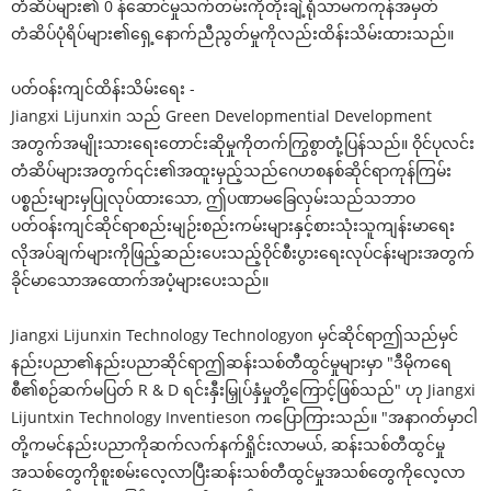
တံဆိပ်များ၏ 0 န်ဆောင်မှုသက်တမ်းကိုတိုးချဲ့ရုံသာမကကုန်အမှတ်
တံဆိပ်ပုံရိပ်များ၏ရှေ့နောက်ညီညွတ်မှုကိုလည်းထိန်းသိမ်းထားသည်။
ပတ်ဝန်းကျင်ထိန်းသိမ်းရေး -
Jiangxi Lijunxin သည် Green Developmential Development
အတွက်အမျိုးသားရေးတောင်းဆိုမှုကိုတက်ကြွစွာတုံ့ပြန်သည်။ ဝိုင်ပုလင်း
တံဆိပ်များအတွက်၎င်း၏အထူးမှည့်သည်ဂေဟစနစ်ဆိုင်ရာကုန်ကြမ်း
ပစ္စည်းများမှပြုလုပ်ထားသော, ဤပဏာမခြေလှမ်းသည်သဘာဝ
ပတ်ဝန်းကျင်ဆိုင်ရာစည်းမျဉ်းစည်းကမ်းများနှင့်စားသုံးသူကျန်းမာရေး
လိုအပ်ချက်များကိုဖြည့်ဆည်းပေးသည့်ဝိုင်စီးပွားရေးလုပ်ငန်းများအတွက်
ခိုင်မာသောအထောက်အပံ့များပေးသည်။
Jiangxi Lijunxin Technology Technologyon မှင်ဆိုင်ရာဤသည်မှင်
နည်းပညာ၏နည်းပညာဆိုင်ရာဤဆန်းသစ်တီထွင်မှုများမှာ "ဒီမိုကရေ
စီ၏စဉ်ဆက်မပြတ် R & D ရင်းနှီးမြှုပ်နှံမှုတို့ကြောင့်ဖြစ်သည်" ဟု Jiangxi
Lijuntxin Technology Inventieson ကပြောကြားသည်။ "အနာဂတ်မှာငါ
တို့ကမင်နည်းပညာကိုဆက်လက်နက်ရှိုင်းလာမယ်, ဆန်းသစ်တီထွင်မှု
အသစ်တွေကိုစူးစမ်းလေ့လာပြီးဆန်းသစ်တီထွင်မှုအသစ်တွေကိုလေ့လာ