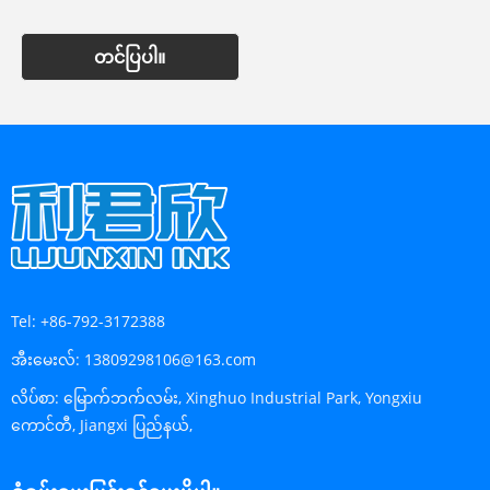
တင်ပြပါ။
Tel:
+86-792-3172388
အီးမေးလ်:
13809298106@163.com
လိပ်စာ:
မြောက်ဘက်လမ်း, Xinghuo Industrial Park, Yongxiu
ကောင်တီ, Jiangxi ပြည်နယ်,