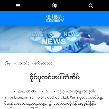
အိမ်
>
သတင်း
>
စက်မှုသတင်း
ဝိုင်ပုလင်းပေါ်တံဆိပ်
●
2025-06-05
●
6
●
ငါ့ကို မက်ဆေ့ချ် ထားခဲ့ပါ။
Jiangxi Lijunxin Technology Cool Co. , Ltd. Wine ပုလင်းတံဆိပ်များ
ကိုဆန်းသစ်သောနည်းပညာများ, ဦး ဆောင်ထုပ်ပိုးခြင်းနှင့်ပုံနှိပ်ခြင်း