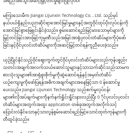
အရည်အသွေးအဆင့်မြှင့်တင်မှုများပြုလုပ်ပါ
မကြာသေးမီက Jiangxi Lijunxin Technology Co. , Ltd. သည်မှင်
နယ်ပယ်ရှိနည်းပညာဆိုင်ရာအောင်မြင်မှုများနှင့်အတူဝိုင်ထုပ်ပိုးလုပ်ငန်းကို
အောင်မြင်စွာဖြေရှင်းနိုင်ခဲ့သည်။ စွမ်းဆောင်ရည်မြင့်မားသောမှင်များကို
မြှင့်တင်ခြင်းအားဖြင့်ကုမ္ပဏီသည်အမြင်အာရုံပုလင်းတံဆိပ်များကိုပုံဖော်
ခြင်းနှင့်ဝိုင်ပုလင်းတံဆိပ်များကိုအဆင့်မြှင့်တင်ရန်ကူညီပေးခဲ့သည်။
ယှဉ်ပြိုင်နိုင်သည့်ဝိုင်ဈေးကွက်တွင်ဝိုင်ပုလင်းတံဆိပ်များသည်ကုန်ပစ္စည်း
သတင်းအချက်အလက်သယ်ဆောင်သူများနှင့်သာသက်ဆိုင်သည်သာမက
စားသုံးသူများ၏အာရုံစူးစိုက်မှုကိုဆွဲဆောင်ရန်နှင့်အမှတ်တံဆိပ်
ယဉ်ကျေးမှုကိုဖော်ပြရန်အဓိကအချက်များအနေဖြင့်သာ 0 န်ဆောင်မှု
ပေးသည်။ Jiangxi Lijunxin Technology သည်စက်မှုလုပ်ငန်း
များ၏လိုအပ်ချက်များကိုနက်နက်ရှိုင်းရှိုင်းနားလည်ပြီး 0 ိုင်ပုလင်းပုလင်း
တံဆိပ်များအတွက်အထူး application တစ်ခုအတွက်အလိုက်သင့်
ပြောင်းလဲနိုင်သောနှင့်သာလွန်စွမ်းဆောင်ရည်မြင့်သောင်ထုတ်ကုန်များကို
တီထွင်ခဲ့သည်။