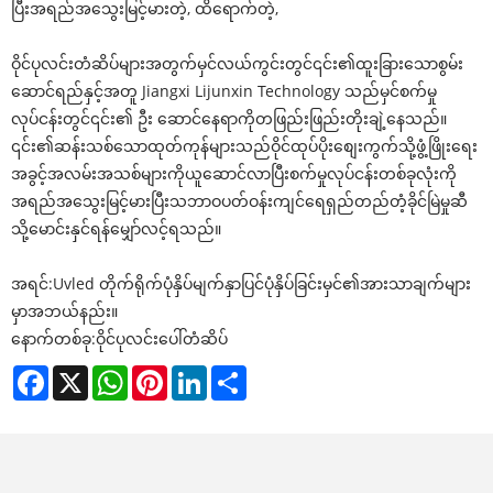
ပြီးအရည်အသွေးမြင့်မားတဲ့, ထိရောက်တဲ့,
ဝိုင်ပုလင်းတံဆိပ်များအတွက်မှင်လယ်ကွင်းတွင်၎င်း၏ထူးခြားသောစွမ်း
ဆောင်ရည်နှင့်အတူ Jiangxi Lijunxin Technology သည်မှင်စက်မှု
လုပ်ငန်းတွင်၎င်း၏ ဦး ဆောင်နေရာကိုတဖြည်းဖြည်းတိုးချဲ့နေသည်။
၎င်း၏ဆန်းသစ်သောထုတ်ကုန်များသည်ဝိုင်ထုပ်ပိုးစျေးကွက်သို့ဖွံ့ဖြိုးရေး
အခွင့်အလမ်းအသစ်များကိုယူဆောင်လာပြီးစက်မှုလုပ်ငန်းတစ်ခုလုံးကို
အရည်အသွေးမြင့်မားပြီးသဘာဝပတ်ဝန်းကျင်ရေရှည်တည်တံ့ခိုင်မြဲမှုဆီ
သို့မောင်းနှင်ရန်မျှော်လင့်ရသည်။
အရင်:
Uvled တိုက်ရိုက်ပုံနှိပ်မျက်နှာပြင်ပုံနှိပ်ခြင်းမှင်၏အားသာချက်များ
မှာအဘယ်နည်း။
နောက်တစ်ခု:
ဝိုင်ပုလင်းပေါ်တံဆိပ်
Facebook
X
WhatsApp
Pinterest
LinkedIn
Share